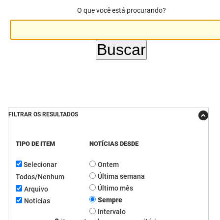
O que você está procurando?
DER
Desenvolvimento e da Articulação Municipal
DETRAN
Desenvolvimento Humano
EMPAER
Educação
ESPEP
Empreender
EPC
Secretaria de Fazenda
FILTRAR OS RESULTADOS
FAC
Secretaria de Governo
TIPO DE ITEM
NOTÍCIAS DESDE
Fapesq
Infraestrutura e dos Recursos Hídricos
Selecionar
Ontem
Fundação Casa de José Américo
Juventude, Esporte e Lazer
Última semana
Todos/Nenhum
FUNAD
Meio Ambiente e Sustentabilidade
Último mês
Arquivo
Sempre
Notícias
FUNDAC
Mulher e da Diversidade Humana
Intervalo