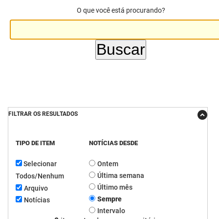
O que você está procurando?
DER
Desenvolvimento e da Articulação Municipal
DETRAN
Desenvolvimento Humano
EMPAER
Educação
ESPEP
Empreender
EPC
Secretaria de Fazenda
FILTRAR OS RESULTADOS
FAC
Secretaria de Governo
TIPO DE ITEM
NOTÍCIAS DESDE
Fapesq
Infraestrutura e dos Recursos Hídricos
Selecionar
Ontem
Fundação Casa de José Américo
Juventude, Esporte e Lazer
Última semana
Todos/Nenhum
FUNAD
Meio Ambiente e Sustentabilidade
Último mês
Arquivo
Sempre
Notícias
FUNDAC
Mulher e da Diversidade Humana
Intervalo