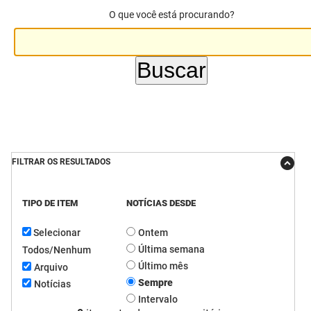
O que você está procurando?
DER
Desenvolvimento e da Articulação Municipal
DETRAN
Desenvolvimento Humano
EMPAER
Educação
ESPEP
Empreender
EPC
Secretaria de Fazenda
FILTRAR OS RESULTADOS
FAC
Secretaria de Governo
TIPO DE ITEM
NOTÍCIAS DESDE
Fapesq
Infraestrutura e dos Recursos Hídricos
Selecionar
Ontem
Fundação Casa de José Américo
Juventude, Esporte e Lazer
Última semana
Todos/Nenhum
FUNAD
Meio Ambiente e Sustentabilidade
Último mês
Arquivo
Sempre
Notícias
FUNDAC
Mulher e da Diversidade Humana
Intervalo