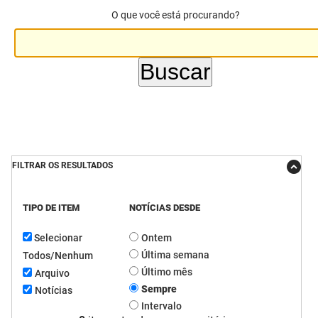
O que você está procurando?
DER
Desenvolvimento e da Articulação Municipal
DETRAN
Desenvolvimento Humano
EMPAER
Educação
ESPEP
Empreender
EPC
Secretaria de Fazenda
FILTRAR OS RESULTADOS
FAC
Secretaria de Governo
TIPO DE ITEM
NOTÍCIAS DESDE
Fapesq
Infraestrutura e dos Recursos Hídricos
Selecionar
Ontem
Fundação Casa de José Américo
Juventude, Esporte e Lazer
Última semana
Todos/Nenhum
FUNAD
Meio Ambiente e Sustentabilidade
Último mês
Arquivo
Sempre
Notícias
FUNDAC
Mulher e da Diversidade Humana
Intervalo