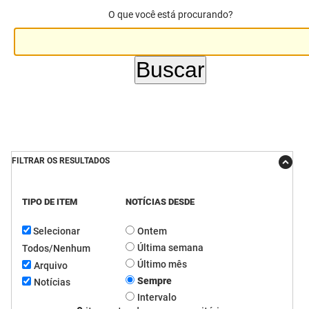
O que você está procurando?
DER
Desenvolvimento e da Articulação Municipal
DETRAN
Desenvolvimento Humano
EMPAER
Educação
ESPEP
Empreender
EPC
Secretaria de Fazenda
FILTRAR OS RESULTADOS
FAC
Secretaria de Governo
TIPO DE ITEM
NOTÍCIAS DESDE
Fapesq
Infraestrutura e dos Recursos Hídricos
Selecionar
Ontem
Fundação Casa de José Américo
Juventude, Esporte e Lazer
Última semana
Todos/Nenhum
FUNAD
Meio Ambiente e Sustentabilidade
Último mês
Arquivo
Sempre
Notícias
FUNDAC
Mulher e da Diversidade Humana
Intervalo