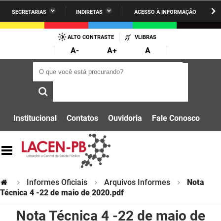
SECRETARIAS
INDIRETAS
ACESSO À INFORMAÇÃO
A União
Administração
IR
PARA
ALTO CONTRASTE
VLIBRAS
AESA
Administração Penitenciária
O
A-
A+
A
CONTEÚDO
ARPB
Agricultura Familiar e Desenvolvimento do Semiárido
O que você está procurando?
O que você está procurando?
Agevisa
Casa Civil do Governador
Cagepa
Casa Militar do Governador
Institucional
Contatos
Ouvidoria
Fale Conosco
Cehap
Ciência, Tecnologia, Inovação e Ensino Superior
Cinep
Comunicação Institucional
Codata
Controladoria Geral do Estado
Informes Oficiais
Arquivos Informes
Nota
Companhia Docas
Técnica 4 -22 de maio de 2020.pdf
Cultura
Nota Técnica 4 -22 de maio de
Corpo de Bombeiros
Desenvolvimento da Agropecuária e Pesca