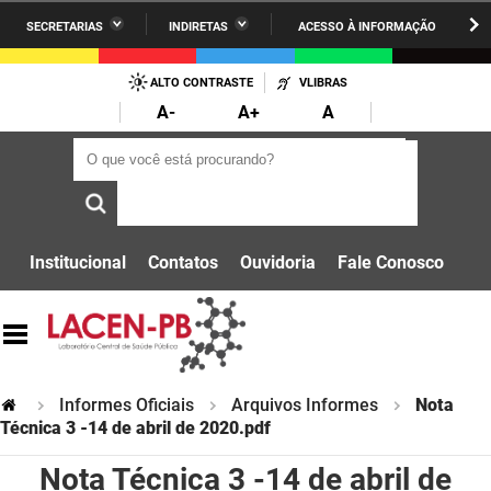
SECRETARIAS
INDIRETAS
ACESSO À INFORMAÇÃO
A União
Administração
IR
PARA
ALTO CONTRASTE
VLIBRAS
AESA
Administração Penitenciária
O
A-
A+
A
CONTEÚDO
ARPB
Agricultura Familiar e Desenvolvimento do Semiárido
O que você está procurando?
O que você está procurando?
Agevisa
Casa Civil do Governador
Cagepa
Casa Militar do Governador
Institucional
Contatos
Ouvidoria
Fale Conosco
Cehap
Ciência, Tecnologia, Inovação e Ensino Superior
Cinep
Comunicação Institucional
Codata
Controladoria Geral do Estado
Informes Oficiais
Arquivos Informes
Nota
Companhia Docas
Técnica 3 -14 de abril de 2020.pdf
Cultura
Nota Técnica 3 -14 de abril de
Corpo de Bombeiros
Desenvolvimento da Agropecuária e Pesca