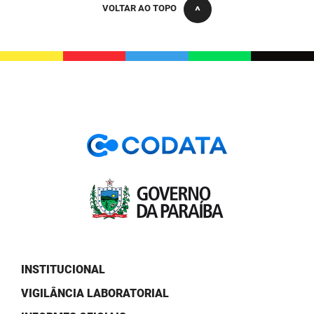
VOLTAR AO TOPO
PBGÁS
PB Saúde
PBTUR
PBPREV
Projeto Cooperar
PROCASE
PROCON
Polícia Militar
Polícia Civil
INSTITUCIONAL
Rádio Tabajara
VIGILÂNCIA LABORATORIAL