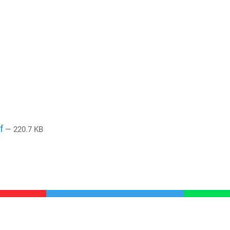
df
— 220.7 KB