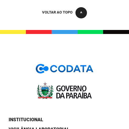
PBGÁS
VOLTAR AO TOPO
PB Saúde
PBTUR
PBPREV
Projeto Cooperar
PROCASE
PROCON
Polícia Militar
Polícia Civil
Rádio Tabajara
INSTITUCIONAL