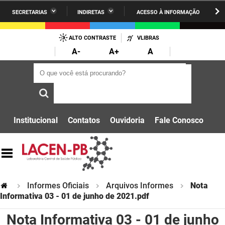
SECRETARIAS
INDIRETAS
ACESSO À INFORMAÇÃO
A União
Administração
IR
PARA
ALTO CONTRASTE
VLIBRAS
AESA
Administração Penitenciária
O
A-
A+
A
CONTEÚDO
ARPB
Agricultura Familiar e Desenvolvimento do Semiárido
O que você está procurando?
O que você está procurando?
Agevisa
Casa Civil do Governador
Cagepa
Casa Militar do Governador
Institucional
Contatos
Ouvidoria
Fale Conosco
Cehap
Ciência, Tecnologia, Inovação e Ensino Superior
Cinep
Comunicação Institucional
Codata
Controladoria Geral do Estado
Informes Oficiais
Arquivos Informes
Nota
Companhia Docas
Informativa 03 - 01 de junho de 2021.pdf
Cultura
Nota Informativa 03 - 01 de junho
Corpo de Bombeiros
Desenvolvimento da Agropecuária e Pesca