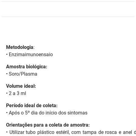
DER
Desenvolvimento e da Articulação Municipal
DETRAN
Desenvolvimento Humano
EMPAER
Educação
Metodologia
:
ESPEP
Empreender
•
Enzimaimunoensaio
EPC
Secretaria de Fazenda
Amostra biológica:
• Soro/Plasma
FAC
Secretaria de Governo
Volume ideal:
Fapesq
Infraestrutura e dos Recursos Hídricos
• 2 a 3 ml
Fundação Casa de José Américo
Juventude, Esporte e Lazer
Período ideal de coleta:
•
Após o 5º dia do início dos sintomas
FUNAD
Meio Ambiente e Sustentabilidade
Orientações para a coleta de amostra:
FUNDAC
Mulher e da Diversidade Humana
•
Utilizar tubo plástico estéril, com tampa de rosca e an