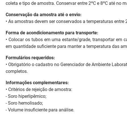
coleta e tipo de amostra. Conservar entre 2ºC e 8ºC até no 
FUNES
Planejamento, Orçamento e Gestão
Conservação da amostra até o envio:
FUNESC
Procuradoria Geral do Estado
•
As amostras devem ser conservados a temperaturas entre 2 
IMEQ
Representação Institucional
Forma de acondicionamento para transporte:
•
Colocar os tubos em uma estante/grade, transportar em cai
IASS
Saúde
em quantidade suficiente para manter a temperatura das amo
IPHAEP
Segurança e Defesa Social
Formulários requeridos:
•
Obrigatório o cadastro no Gerenciador de Ambiente Laborat
JUCEP
Turismo e Desenvolvimento Econômico
completos.
LIFESA
Informações complementares:
• Critérios de rejeição de amostra:
LOTEP
- Soro hiperlipêmico;
- Soro hemolisado;
Ouvidoria Geral do Estado
- Volume insuficiente para análise.
PAP