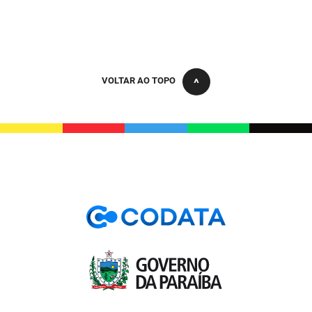
PBGÁS
PB Saúde
PBTUR
VOLTAR AO TOPO
PBPREV
Projeto Cooperar
PROCASE
PROCON
Polícia Militar
Polícia Civil
Rádio Tabajara