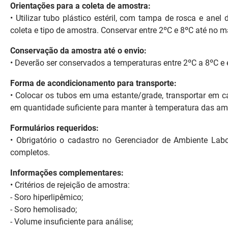
Orientações para a coleta de amostra:
FUNES
Planejamento, Orçamento e Gestão
•
Utilizar tubo plástico estéril, com tampa de rosca e an
coleta e tipo de amostra. Conservar entre 2ºC e 8ºC até no m
FUNESC
Procuradoria Geral do Estado
Conservação da amostra até o envio:
IMEQ
Representação Institucional
•
Deverão ser conservados a temperaturas entre 2ºC a 8ºC e e
IASS
Saúde
Forma de acondicionamento para transporte:
•
Colocar os tubos em uma estante/grade, transportar em cai
IPHAEP
Segurança e Defesa Social
em quantidade suficiente para manter à temperatura das amo
JUCEP
Turismo e Desenvolvimento Econômico
Formulários requeridos:
•
Obrigatório o cadastro no Gerenciador de Ambiente Labo
LIFESA
completos.
LOTEP
Informações complementares:
• Critérios de rejeição de amostra:
Ouvidoria Geral do Estado
- Soro hiperlipêmico;
- Soro hemolisado;
PAP
- Volume insuficiente para análise;