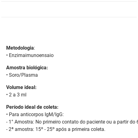
DER
Desenvolvimento e da Articulação Municipal
DETRAN
Desenvolvimento Humano
EMPAER
Educação
Metodologia
:
ESPEP
Empreender
•
Enzimaimunoensaio
EPC
Secretaria de Fazenda
Amostra biológica:
• Soro/Plasma
FAC
Secretaria de Governo
Volume ideal:
Fapesq
Infraestrutura e dos Recursos Hídricos
• 2 a 3 ml
Fundação Casa de José Américo
Juventude, Esporte e Lazer
Período ideal de coleta:
•
Para anticorpos IgM/IgG:
FUNAD
Meio Ambiente e Sustentabilidade
-
1° Amostra: No primeiro contato do paciente ou a partir do 
- 2ª amostra:
15º - 25º após a primeira coleta.
FUNDAC
Mulher e da Diversidade Humana