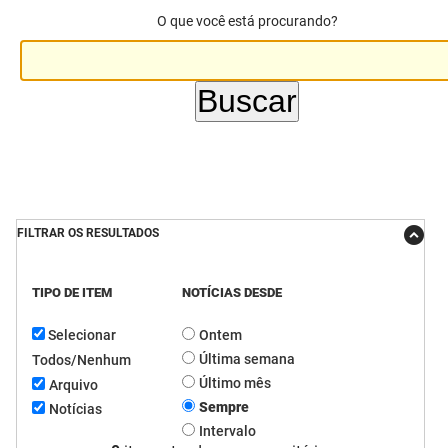
O que você está procurando?
DER
Desenvolvimento e da Articulação Municipal
DETRAN
Desenvolvimento Humano
EMPAER
Educação
ESPEP
Empreender
EPC
Secretaria de Fazenda
FILTRAR OS RESULTADOS
FAC
Secretaria de Governo
TIPO DE ITEM
NOTÍCIAS DESDE
Fapesq
Infraestrutura e dos Recursos Hídricos
Selecionar
Ontem
Fundação Casa de José Américo
Juventude, Esporte e Lazer
Última semana
Todos/Nenhum
FUNAD
Meio Ambiente e Sustentabilidade
Último mês
Arquivo
Sempre
Notícias
FUNDAC
Mulher e da Diversidade Humana
Intervalo